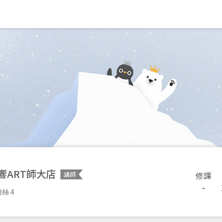
響ART師大店
修課
講師
-
絲 4