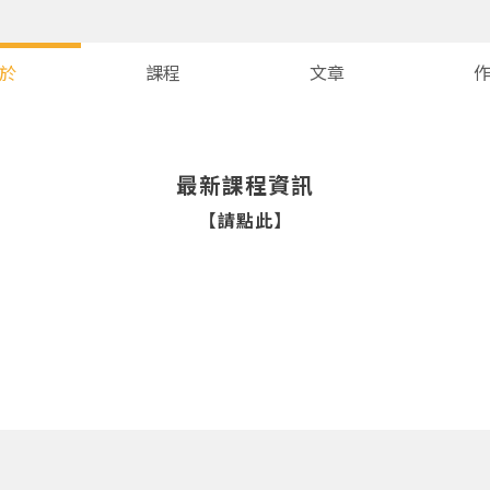
於
課程
文章
最新課程資訊
【請點此】
您將收到一封Email，請依照信件中的指示重新登入。
系統偵測到您的帳號重複登入，
點擊下方「確定」將前一位使用者強制登出。
確定
重設密碼
取消
或
或