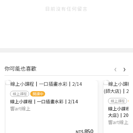
目前沒有任何留言
‹
›
你可能也喜歡
線上課程
開課中
線上小課程┃一口插畫水彩┃2/14
線上課程
響art線上
線上小課程
大店)┃2024
響art線上
850
NT$