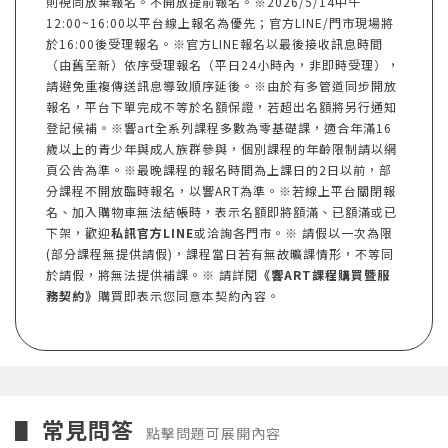
則視同放棄報名。不開放提前報名。※2026/5/14中午
12:00~16:00以平台線上報名為優先；官方LINE/門市現場將
於16:00後受理報名。※官方LINE報名以最後接收訊息時間
（由舊至新）依序受理報名（平日24小時內，非即時受理），
請避免重複傳送訊息導致順序延後。※由於有多管道同步開放
報名，平台下單完成不等於名額保證，若超出名額將另行通知
登記候補。※響art全系列課程多數為零基礎課，適合年滿16
歲以上的青少年與成人族群參與，個別課程的年齡限制請以網
頁公告為準。※最晚課程的報名時間為上課日的2日以前，部
分課程不開放臨時報名，以響ART為準。※若線上平台關閉報
名、加入購物車無法結帳時，表示名額即將額滿、已額滿或已
下架，歡迎
私訊官方LINE
或洽詢各門市。※ 請假以一次為限
(部分課程無提供請假)，課程當日若有無故曠課情形，不等同
於請假，將無法提供補課。※ 請詳閱
《響ART課程購買暨服
務契約》
購買即表示您同意本契約內容。
常見問答
▋
點擊問題可展開內容