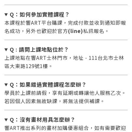
Q：如何參加實體課程？
本課程於響ART平台購課，完成付款並收到通知即報
名成功，另外也歡迎於官方
(line)
私訊報名。
Q : 請問上課地點位於？
上課地點在響ART士林門市，地址 - 111台北市士林
區大東路129號1樓。
Q：如果錯過實體課程怎麼辦
？
學員於上課前請假，享有延期或轉讓他人服務乙次。
若因個人因素無故缺課，將無法提供補課。
Q：沒有畫材用具怎麼辦
？
響ART推出系列的畫材加購優惠組合，如有需要歡迎