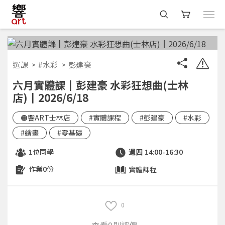
選課
#水彩
彭建豪
六月實體課┃彭建豪 水彩狂想曲(士林
店)┃2026/6/18
🟠響ART士林店
#實體課程
#彭建豪
#水彩
#繪畫
#零基礎
位同學
1
週四 14:00-16:30
作業
份
實體課程
0
0
查看0則評價