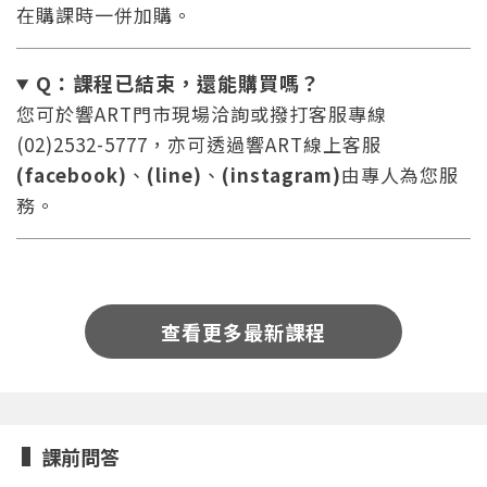
在購課時一併加購。
Q：課程已結束，還能
購買嗎？
您可於響ART門市現場洽詢或撥打客服專線
(02)2532-5777，亦可透過響ART線上客服
(facebook)
、
(line)
、
(instagram)
由專人為您服
您將收到一封Email，請依照信件中的指示重新登
系統偵測到您的帳號重複登入，
點擊下方「確定」將前一位使用者強制登出。
入。
務。
確定
重設密碼
取消
查看更多最新課程
或
或
課前問答