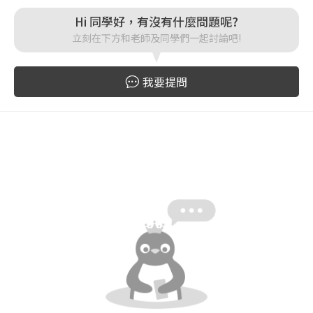
Hi 同學好，有沒有什麼問題呢?
登入
立刻在下方和老師及同學們一起討論吧!
忘記密碼
註冊
我要提問
按下註冊即代表你同意我們的
使用者條款
與
隱私權政
策
。