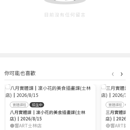
目前沒有任何留言
‹
›
你可能也喜歡
實體課程
招生中
實體課程
八月實體課┃凜小花的美食插畫課(士林
三月實體課
店)┃2026/8/15
店)┃2026/3
🟠響ART士林店
🔴響ART