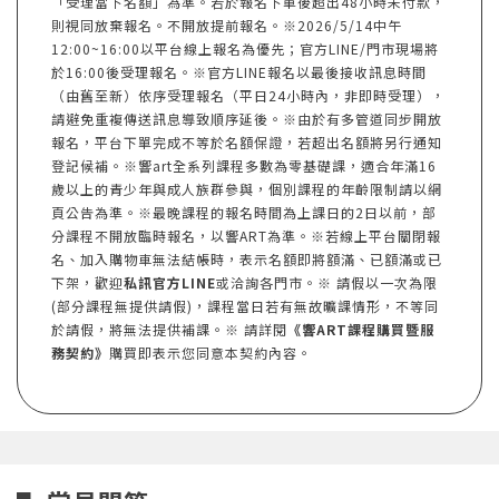
「受理當下名額」為準。若於報名下單後超出48小時未付款，
則視同放棄報名。不開放提前報名。※2026/5/14中午
12:00~16:00以平台線上報名為優先；官方LINE/門市現場將
於16:00後受理報名。※官方LINE報名以最後接收訊息時間
（由舊至新）依序受理報名（平日24小時內，非即時受理），
請避免重複傳送訊息導致順序延後。※由於有多管道同步開放
報名，平台下單完成不等於名額保證，若超出名額將另行通知
登記候補。※響art全系列課程多數為零基礎課，適合年滿16
歲以上的青少年與成人族群參與，個別課程的年齡限制請以網
頁公告為準。※最晚課程的報名時間為上課日的2日以前，部
分課程不開放臨時報名，以響ART為準。※若線上平台關閉報
名、加入購物車無法結帳時，表示名額即將額滿、已額滿或已
下架，歡迎
私訊官方LINE
或洽詢各門市。※ 請假以一次為限
(部分課程無提供請假)，課程當日若有無故曠課情形，不等同
於請假，將無法提供補課。※ 請詳閱
《響ART課程購買暨服
務契約》
購買即表示您同意本契約內容。