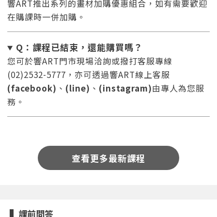
響ART推出系列的畫材加購優惠組合，如有需要歡迎
在購課時一併加購。
Q：課程已結束，還能
購買嗎？
您可於響ART門市現場洽詢或撥打客服專線
(02)2532-5777，亦可透過響ART線上客服
您將收到一封Email，請依照信件中的指示重新登
系統偵測到您的帳號重複登入，
(facebook)
、
(line)
、
(instagram)
由專人為您服
點擊下方「確定」將前一位使用者強制登出。
入。
務。
確定
重設密碼
取消
查看更多最新課程
或
或
課前問答