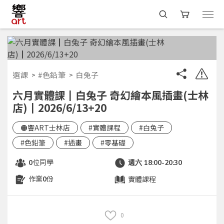
選課
#色鉛筆
白兔子
六月實體課┃白兔子 奇幻繪本風插畫(士林
店)┃2026/6/13+20
🟠響ART士林店
#實體課程
#白兔子
#色鉛筆
#插畫
#零基礎
位同學
0
週六 18:00-20:30
作業
份
實體課程
0
0