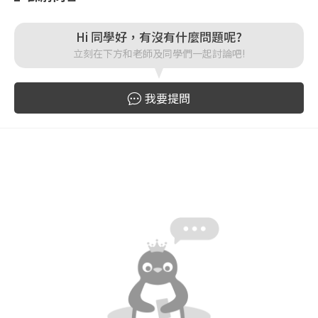
登入
Hi 同學好，有沒有什麼問題呢?
立刻在下方和老師及同學們一起討論吧!
忘記密碼
註冊
我要提問
按下註冊即代表你同意我們的
使用者條款
與
隱私權政
策
。