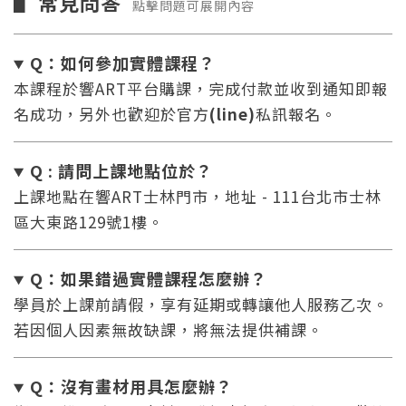
常見問答
▋
點擊問題可展開內容
Q：如何參加實體課程？
本課程於響ART平台購課，完成付款並收到通知即報
名成功，另外也歡迎於官方
(line)
私訊報名。
Q : 請問上課地點位於？
上課地點在響ART士林門市，地址 - 111台北市士林
區大東路129號1樓。
Q：如果錯過實體課程怎麼辦
？
學員於上課前請假，享有延期或轉讓他人服務乙次。
若因個人因素無故缺課，將無法提供補課。
Q：沒有畫材用具怎麼辦
？