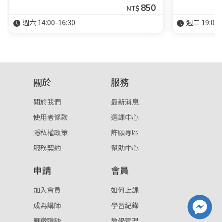
850
NT$
週六 14:00-16:30
週二 19:00-
關於
服務
關於我們
最新消息
使用者條款
選課中心
隱私權政策
許願專區
服務契約
幫助中心
申請
會員
加入會員
如何上課
成為講師
學習紀錄
應徵職缺
教學管理