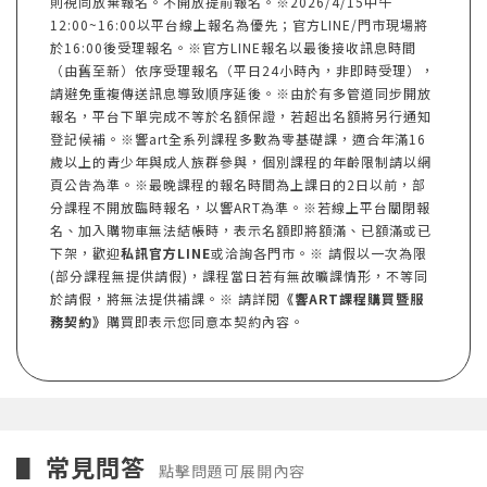
則視同放棄報名。不開放提前報名。※2026/4/15中午
12:00~16:00以平台線上報名為優先；官方LINE/門市現場將
於16:00後受理報名。※官方LINE報名以最後接收訊息時間
（由舊至新）依序受理報名（平日24小時內，非即時受理），
請避免重複傳送訊息導致順序延後。※由於有多管道同步開放
報名，平台下單完成不等於名額保證，若超出名額將另行通知
登記候補。※響art全系列課程多數為零基礎課，適合年滿16
歲以上的青少年與成人族群參與，個別課程的年齡限制請以網
頁公告為準。※最晚課程的報名時間為上課日的2日以前，部
分課程不開放臨時報名，以響ART為準。※若線上平台關閉報
名、加入購物車無法結帳時，表示名額即將額滿、已額滿或已
下架，歡迎
私訊官方LINE
或洽詢各門市。※ 請假以一次為限
(部分課程無提供請假)，課程當日若有無故曠課情形，不等同
於請假，將無法提供補課。※ 請詳閱
《響ART課程購買暨服
務契約》
購買即表示您同意本契約內容。
常見問答
▋
點擊問題可展開內容