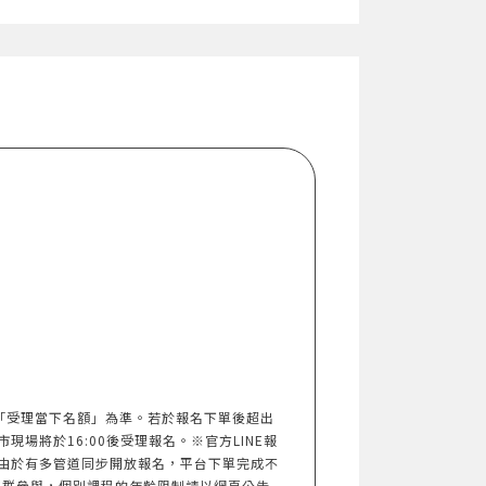
以「受理當下名額」為準。若於報名下單後超出
市現場將於16:00後受理報名。※官方LINE報
由於有多管道同步開放報名，平台下單完成不
族群參與，個別課程的年齡限制請以網頁公告