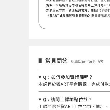
為準。※最晚課程的報名時間為上課日的2日
額滿或已下架，歡迎
私訊官方LINE
或洽詢各
《響ART課程購買暨服務契約》
購買即表示
常見問答
▋
點擊問題可展開內容
Q：如何參加實體課程？
本課程於響ART平台購課，完成付
Q : 請問上課地點位於？
上課地點在響ART士林門市，地址 - 