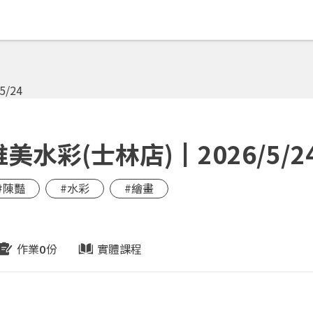
水彩(士林店)┃2026/5/2
#陳豔
#水彩
#繪畫
作業
份
實體課程
0