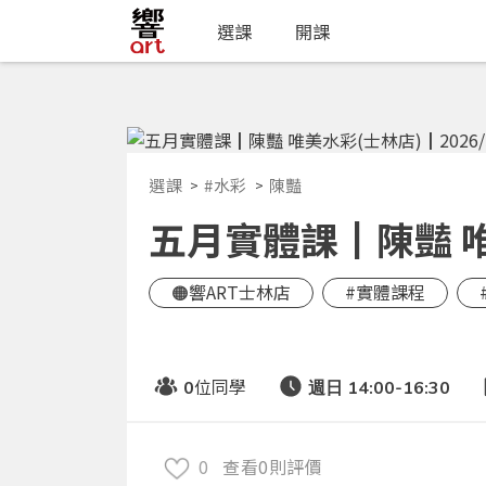
選課
開課
選課
#水彩
陳豔
五月實體課┃陳豔 唯美
🟠響ART士林店
#實體課程
位同學
0
週日 14:00-16:30
0
查看0則評價