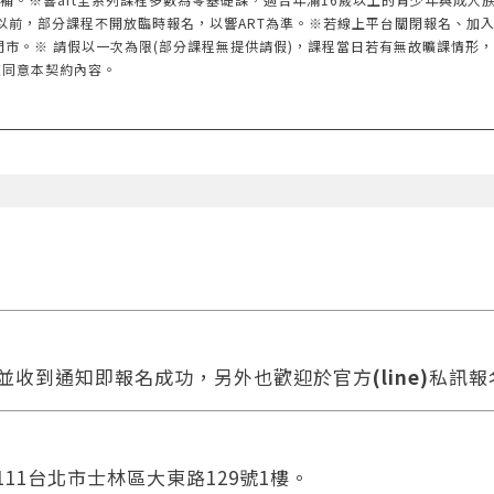
以前，部分課程不開放臨時報名，以響ART為準。※若線上平台關閉報名、加
門市。※ 請假以一次為限(部分課程無提供請假)，課程當日若有無故曠課情形
您同意本契約內容。
款並收到通知即報名成功，另外也歡迎於官方
(line)
私訊報
111台北市士林區大東路129號1樓。