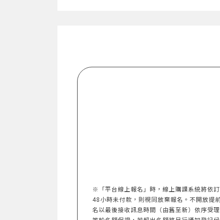
※「平台線上報名」時，線上購課系統將依訂
48小時未付款，則視同放棄報名。不開放提前報名。
名以最後接收訊息時間（由舊至新）依序受理
等於名額保證，若超出名額將另行通知登記候