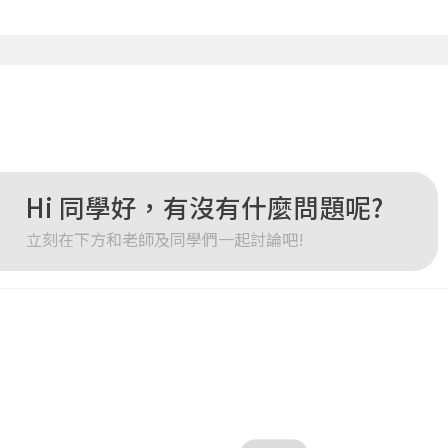
點擊下方「確定」將前一位使用者強制登出。
確定
重設密碼
取消
或
或
Hi 同學好，有沒有什麼問題呢?
立刻在下方和老師及同學們一起討論吧!
登入
忘記密碼
註冊
按下註冊即代表你同意我們的
使用者條款
與
隱私權政策
。