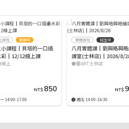
上課程
開課中
實體課程
招生中
上小課程┃貝塔的一口插
八月實體課┃劉興皓興皓
彩┃12/12線上課
課室(士林店)┃2026/8/2
rt線上
🟠響ART士林店
850
NT$
NT$
一 14:00-17:00
週五 14:00-16:30