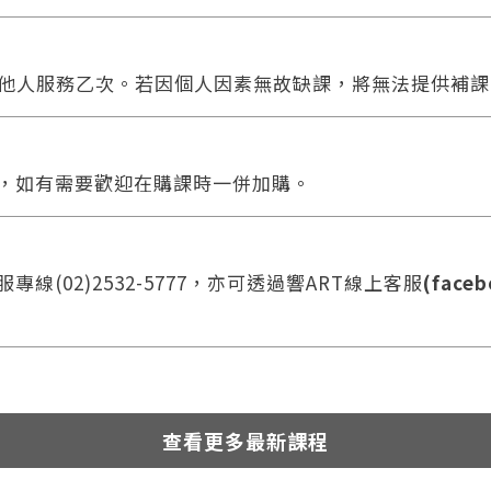
他人服務乙次。若因個人因素無故缺課，將無法提供補課
合，如有需要歡迎在購課時一併加購。
線(02)2532-5777，亦可透過響ART線上客服
(faceb
查看更多最新課程
您將收到一封Email，請依照信件中的指示重新登入。
系統偵測到您的帳號重複登入，