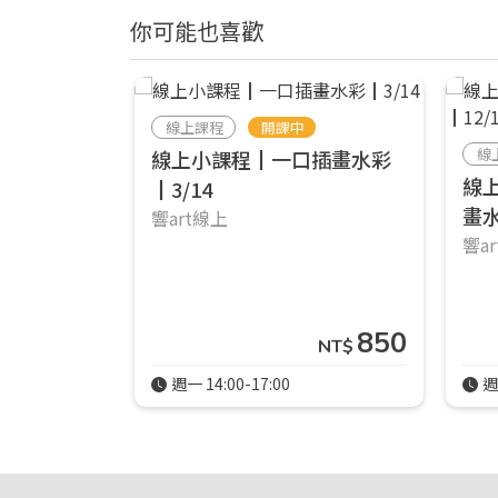
你可能也喜歡
線上課程
開課中
線
線上小課程┃一口插畫水彩
線
┃3/14
畫水
響art線上
響a
850
NT$
週一 14:00-17:00
週