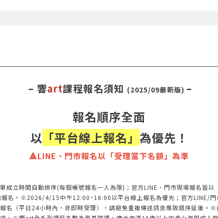
– 響
art
課程報名須知
–
(2025/09最新版)
報名順序全面
以
「平台線上報名」
為優先！
🔺LINE、門市報名以「受理當下名額」為準
單成立時間自動排序(每個帳號報名一人為限)；官方LINE、門市現場報名皆
※2026/4/15中午12:00~16:00以平台線上報名為優先；官方LINE/門
報名（平日24小時內，非即時受理），請避免重複傳送訊息導致順序延後。※
補。※響art全系列課程多數為零基礎課，適合年滿16歲以上的青少年與成人