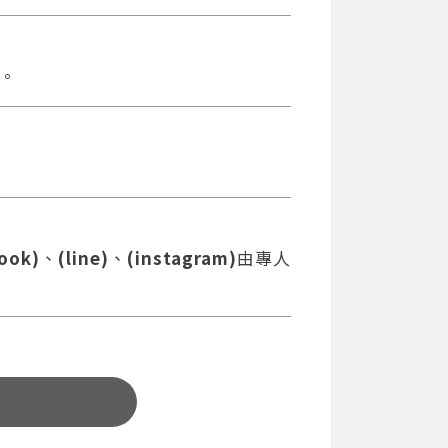
。
ook)
、
(line)
、
(instagram)
由專人