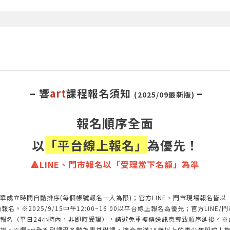
– 響
art
課程報名須知
–
(2025/09最新版)
報名順序全面
以
「平台線上報名」
為優先！
🔺LINE、門市報名以「受理當下名額」為準
單成立時間自動排序(每個帳號報名一人為限)；官方LINE、門市現場報名皆
※2025/9/15中午12:00~16:00以平台線上報名為優先；官方LINE/門
報名（平日24小時內，非即時受理），請避免重複傳送訊息導致順序延後。※
補。※響art全系列課程多數為零基礎課，適合年滿16歲以上的青少年與成人