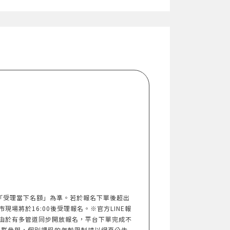
以「受理當下名額」為準。若於報名下單後超出
市現場將於16:00後受理報名。※官方LINE報
由於有多管道同步開放報名，平台下單完成不
族群參與，個別課程的年齡限制請以網頁公告