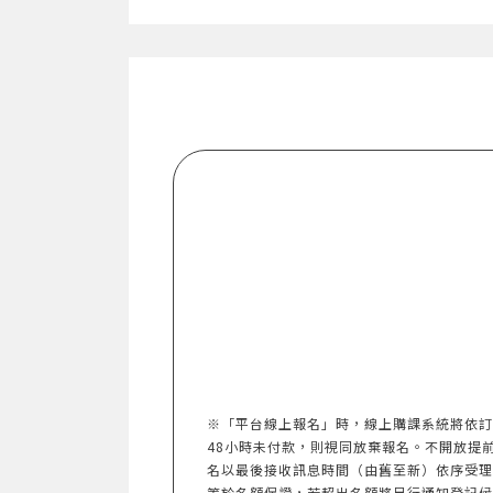
※「平台線上報名」時，線上購課系統將依訂
48小時未付款，則視同放棄報名。不開放提前報名。
名以最後接收訊息時間（由舊至新）依序受理
等於名額保證，若超出名額將另行通知登記候