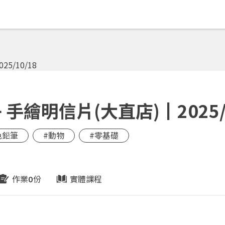
繪明信片(大直店)┃2025/1
色鉛筆
#動物
#零基礎
作業
份
實體課程
0