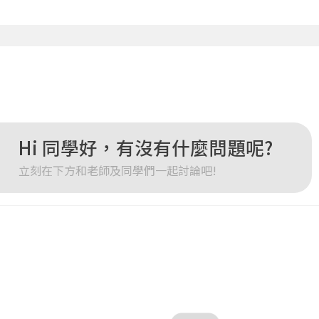
點擊下方「確定」將前一位使用者強制登出。
確定
重設密碼
取消
或
或
Hi 同學好，有沒有什麼問題呢?
立刻在下方和老師及同學們一起討論吧!
登入
忘記密碼
註冊
按下註冊即代表你同意我們的
使用者條款
與
隱私權政策
。