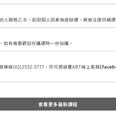
他人服務乙次。若因個人因素無故缺課，將無法提供補課
合，如有需要歡迎在購課時一併加購。
線(02)2532-5777，亦可透過響ART線上客服
(faceb
查看更多最新課程
您將收到一封Email，請依照信件中的指示重新登入。
系統偵測到您的帳號重複登入，