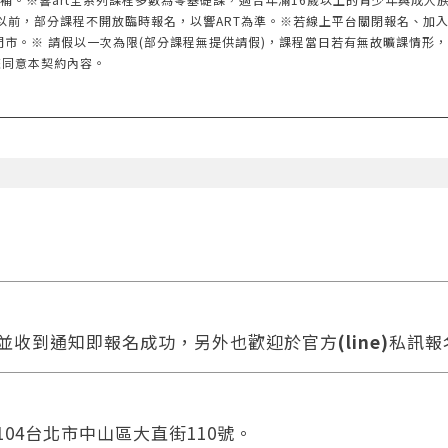
以前，部分課程不開放臨時報名，以響ART為準。※若線上平台關閉報名、加
門市。※ 請假以一次為限(部分課程無提供請假)，課程當日若有無故曠課情形
您同意本契約內容。
款並收到通知即報名成功，另外也歡迎於官方
(line)
私訊報
104台北市中山區大直街110號。