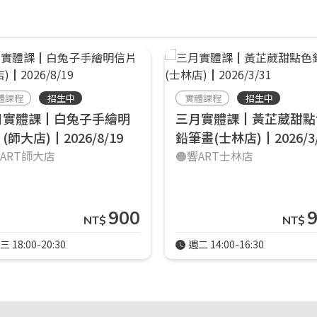
體課程
招生中
實體課程
招生中
月實體課┃白兔子手繪明
三月實體課┃黃芷葳甜點
(師大店)┃2026/8/19
鉛筆畫(士林店)┃2026/3/
響ART師大店
🟠響ART士林店
900
NT$
NT$
三 18:00-20:30
週二 14:00-16:30