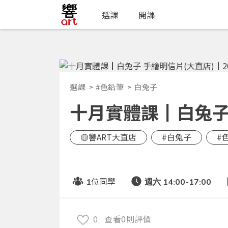
選課
開課
選課
#色鉛筆
白兔子
十月實體課┃白兔子 手
🟡響ART大直店
#白兔子
#
位同學
1
週六 14:00-17:00
0
查看0則評價