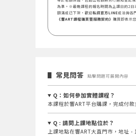
為準。※最晚課程的報名時間為上課日的2日
額滿或已下架，歡迎
私訊官方LINE
或洽詢各
《響ART課程購買暨服務契約》
購買即表示
常見問答
▋
點擊問題可展開內容
Q：如何參加實體課程？
本課程於響ART平台購課，完成付
Q : 請問上課地點位於？
上課地點在響ART大直門市，地址 - 