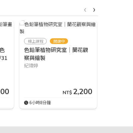
‹
›
線上課程
開課中
實體課程
色
色鉛筆植物研究室｜蘭花觀
八月實體
31
察與繪製
本風插畫(
紀瑋婷
店)┃2026/
🟠響ART士
900
2,200
NT$
6小時8分鐘
週六 18:00-