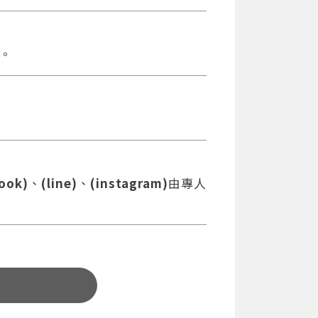
。
ook)
、
(line)
、
(instagram)
由專人