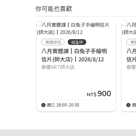
你可能也喜歡
實體課程
招生中
實
八月實體課┃白兔子手繪明
八
信片(師大店)┃2026/8/12
信片
🔴響ART師大店
🔴
900
NT$
週三 18:00-20:30
週