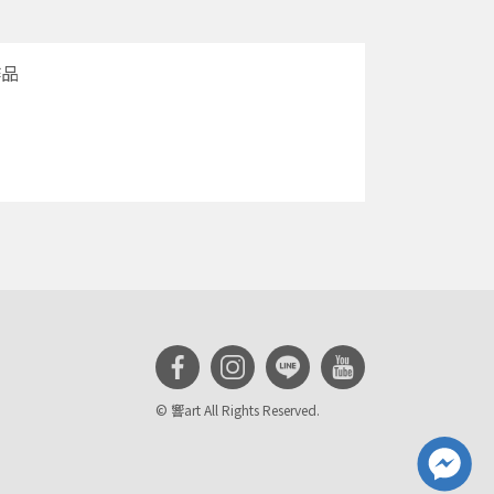
作品
© 響art All Rights Reserved.