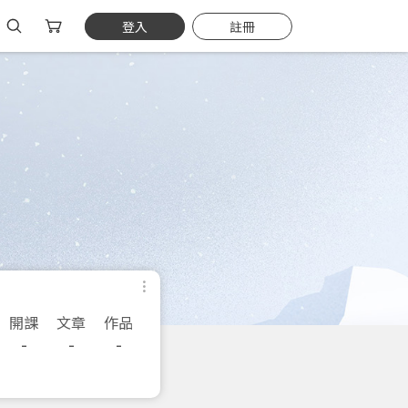
登入
註冊
開課
文章
作品
-
-
-