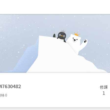
47630482
修課
1
絲 0