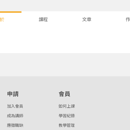
於
課程
文章
您將收到一封Email，請依照信件中的指示重新登入。
系統偵測到您的帳號重複登入，
點擊下方「確定」將前一位使用者強制登出。
確定
重設密碼
取消
申請
會員
或
或
加入會員
如何上課
成為講師
學習紀錄
應徵職缺
教學管理