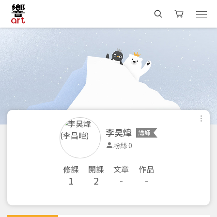
李昊煒
講師
粉絲 0
修課
開課
文章
作品
1
2
-
-