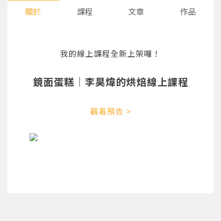
關於
課程
文章
作品
我的線上課程全新上架囉！
鏡面蛋糕｜李昊煒的烘焙線上課程
觀看預告 >
您將收到一封Email，請依照信件中的指示重新登
系統偵測到您的帳號重複登入，
點擊下方「確定」將前一位使用者強制登出。
入。
確定