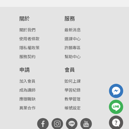
重設密碼
取消
關於
服務
或
或
關於我們
最新消息
使用者條款
選課中心
隱私權政策
許願專區
服務契約
幫助中心
登入
申請
會員
忘記密碼
註冊
加入會員
如何上課
成為講師
學習紀錄
按下註冊即代表你同意我們的
使用者條款
與
隱私權政
策
。
應徵職缺
教學管理
異業合作
帳號設定