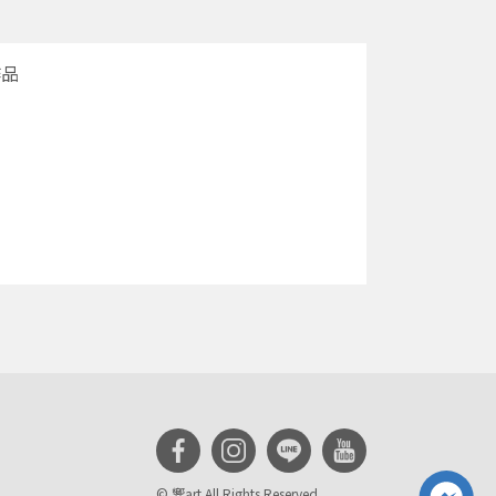
作品
© 響art All Rights Reserved.