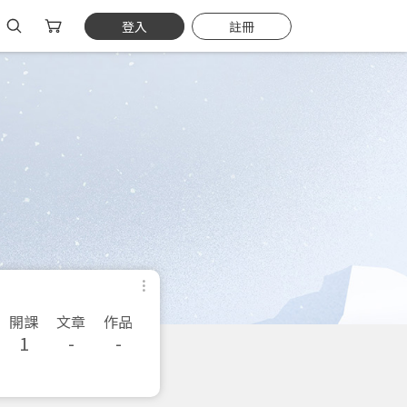
登入
註冊
開課
文章
作品
1
-
-