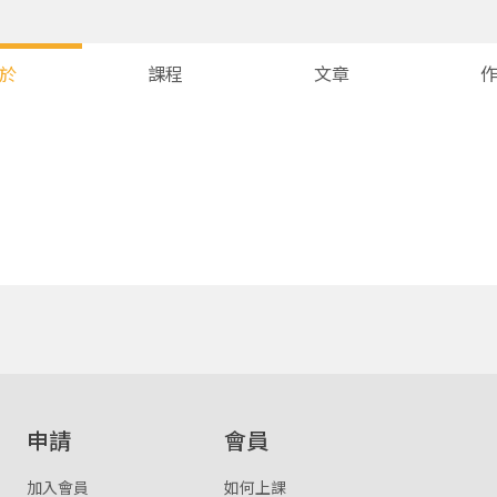
於
課程
文章
您將收到一封Email，請依照信件中的指示重新登入。
系統偵測到您的帳號重複登入，
點擊下方「確定」將前一位使用者強制登出。
確定
重設密碼
取消
或
或
申請
會員
加入會員
如何上課