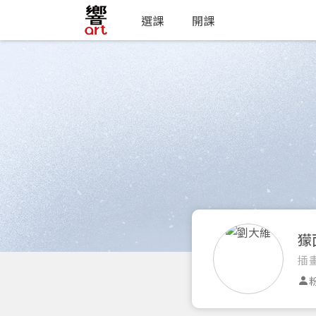
選課
開課
獴
插
粉