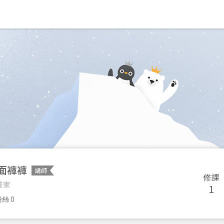
面褲褲
講師
修課
畫家
1
絲 0