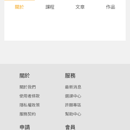
關於
課程
文章
作品
您將收到一封Email，請依照信件中的指示重新登
系統偵測到您的帳號重複登入，
關於
服務
點擊下方「確定」將前一位使用者強制登出。
入。
關於我們
最新消息
確定
使用者條款
選課中心
隱私權政策
許願專區
重設密碼
取消
服務契約
幫助中心
或
或
申請
會員