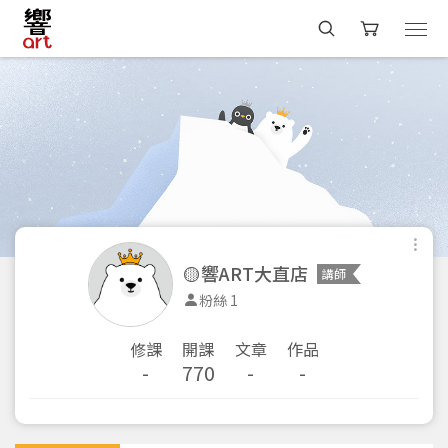
🟡響ART大直店
講師
粉絲 1
修課
開課
文章
作品
-
770
-
-