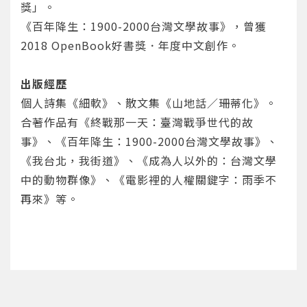
獎」。
《百年降生：1900-2000台灣文學故事》，曾獲
2018 OpenBook好書獎．年度中文創作。
出版經歷
個人詩集《細軟》、散文集《山地話／珊蒂化》。
您將收到一封Email，請依照信件中的指示重新登
系統偵測到您的帳號重複登入，
點擊下方「確定」將前一位使用者強制登出。
入。
合著作品有《終戰那一天：臺灣戰爭世代的故
事》、《百年降生：1900-2000台灣文學故事》、
確定
《我台北，我街道》、《成為人以外的：台灣文學
中的動物群像》、《電影裡的人權關鍵字：雨季不
重設密碼
取消
再來》等。
或
或