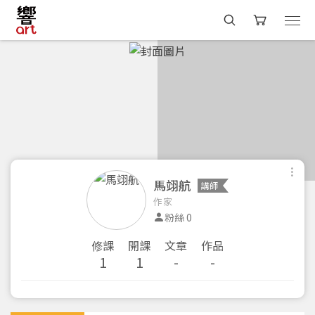
馬翊航
講師
作家
粉絲 0
修課
開課
文章
作品
1
1
-
-