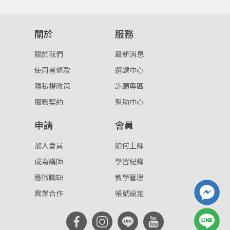
登入
關於
服務
忘記密碼
註冊
關於我們
最新消息
按下註冊即代表你同意我們的
使用者條款
與
隱私權政
使用者條款
選課中心
策
。
隱私權政策
許願專區
服務契約
幫助中心
申請
會員
加入會員
如何上課
成為講師
學習紀錄
應徵職缺
教學管理
異業合作
帳號設定