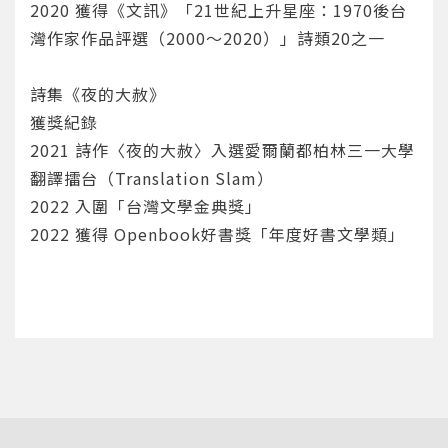
2020 獲得《文訊》「21世紀上升星座：1970後台
灣作家作品評選（2000～2020）」詩類20之一
您將收到一封Email，請依照信件中的指示重新登
系統偵測到您的帳號重複登入，
詩集《夜的大赦》
點擊下方「確定」將前一位使用者強制登出。
入。
獲獎紀錄
2021 詩作〈夜的大赦〉入選愛爾蘭都柏林三一大學
確定
翻譯擂台（Translation Slam）
2022 入圍「台灣文學金典獎」
重設密碼
取消
2022 獲得 Openbook好書獎「年度好書文學類」
或
或
登入