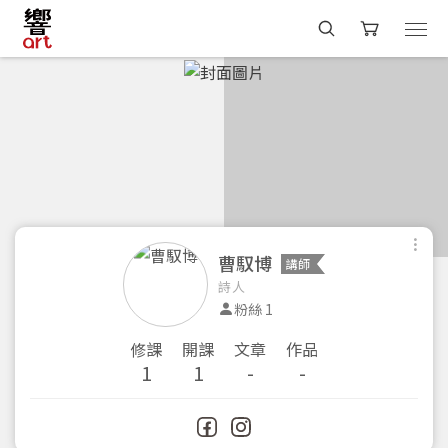
曹馭博
講師
詩人
粉絲 1
修課
開課
文章
作品
1
1
-
-