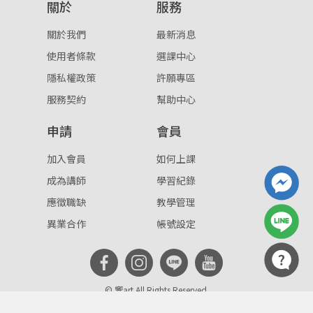
關於
服務
忘記密碼
註冊
關於我們
最新消息
按下註冊即代表你同意我們的
使用者條款
與
隱私權政
使用者條款
選課中心
策
。
隱私權政策
許願專區
服務契約
幫助中心
申請
會員
加入會員
如何上課
成為講師
學習紀錄
應徵職缺
教學管理
異業合作
帳號設定
© 響art All Rights Reserved.