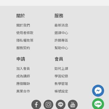
重設密碼
取消
關於
服務
或
或
關於我們
最新消息
使用者條款
選課中心
隱私權政策
許願專區
服務契約
幫助中心
申請
會員
登入
加入會員
如何上課
忘記密碼
註冊
成為講師
學習紀錄
應徵職缺
按下註冊即代表你同意我們的
教學管理
使用者條款
與
隱私權政
策
。
異業合作
帳號設定