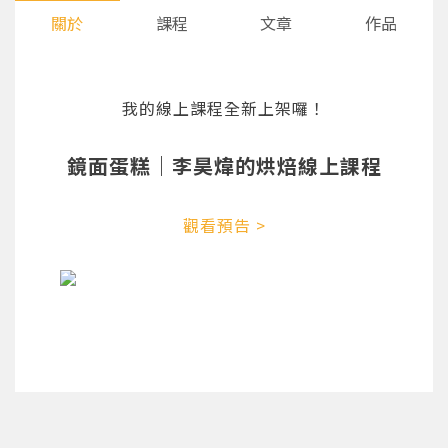
關於
課程
文章
作品
我的線上課程全新上架囉！
鏡面蛋糕｜李昊煒的烘焙線上課程
觀看預告 >
您將收到一封Email，請依照信件中的指示重新登
系統偵測到您的帳號重複登入，
點擊下方「確定」將前一位使用者強制登出。
入。
確定