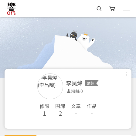
李昊煒
講師
粉絲 0
修課
開課
文章
作品
1
2
-
-