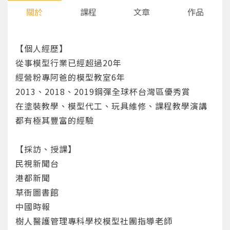
關於
課程
文章
作品
【個人經歷】
從事模型行業已經超過20年
經營粉專阿爸的模型教室6年
2013、2018、2019鋼彈全球杯台灣區優秀賞
在塗裝教學、模型代工、玩具維修、課程教學演講
都有極其豐富的經驗
【採訪、授課】
民視新聞台
港都新聞
草衙圖書館
中國時報
您將收到一封Email，請依照信件中的指示重新登
系統偵測到您的帳號重複登入，
樹人醫護管理專科學校模型社團指導老師
點擊下方「確定」將前一位使用者強制登出。
入。