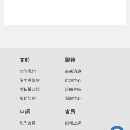
確定
重設密碼
取消
或
或
關於
服務
關於我們
最新消息
使用者條款
選課中心
登入
隱私權政策
許願專區
忘記密碼
服務契約
幫助中心
註冊
申請
會員
按下註冊即代表你同意我們的
使用者條款
與
隱私權政
策
。
加入會員
如何上課