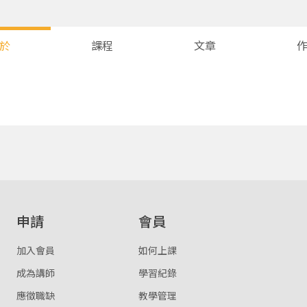
於
課程
文章
您將收到一封Email，請依照信件中的指示重新登入。
系統偵測到您的帳號重複登入，
點擊下方「確定」將前一位使用者強制登出。
確定
重設密碼
取消
申請
會員
或
或
加入會員
如何上課
成為講師
學習紀錄
應徵職缺
教學管理