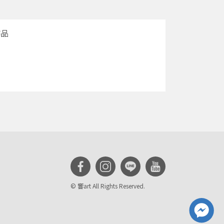
作品
© 響art All Rights Reserved.