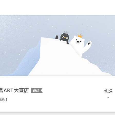
響ART大直店
修課
講師
-
絲 1