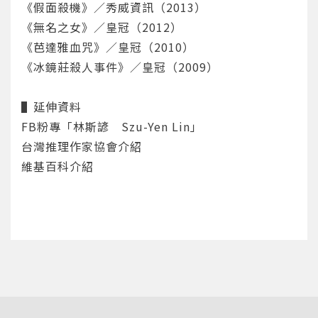
《假面殺機》／秀威資訊（2013）
重設密碼
取消
《無名之女》／皇冠（2012）
或
或
《芭達雅血咒》／皇冠（2010）
《冰鏡莊殺人事件》／皇冠（2009）
▌延伸資料
FB粉專「林斯諺 Szu-Yen Lin」
台灣推理作家協會介紹
登入
維基百科介紹
忘記密碼
註冊
按下註冊即代表你同意我們的
使用者條款
與
隱私權政
策
。