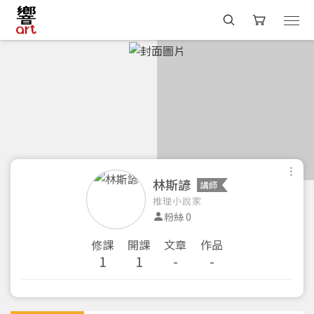
林斯諺
講師
推理小說家
粉絲 0
修課
開課
文章
作品
1
1
-
-