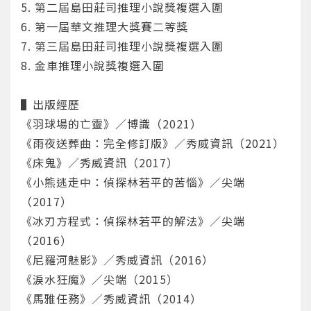
5. 第二屆島田莊司推理小說獎複選入圍
6. 第一屆華文推理大獎賽二等獎
7. 第三屆島田莊司推理小說獎複選入圍
8. 金車推理小說獎複選入圍
▌出版經歷
《羽球場的亡靈》／博識（2021）
《雨夜送葬曲：完全修訂版》／秀威資訊（2021）
《床鬼》／秀威資訊（2017）
《小熊逃走中：偵探林若平的苦惱》／尖端
（2017）
《冰刃方程式：偵探林若平的解法》／尖端
（2016）
您將收到一封Email，請依照信件中的指示重新登
系統偵測到您的帳號重複登入，
點擊下方「確定」將前一位使用者強制登出。
入。
《尼羅河魅影》／秀威資訊（2016）
《淚水狂魔》／尖端（2015）
確定
《馬雅任務》／秀威資訊（2014）