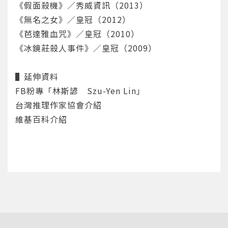
《假面殺機》／秀威資訊（2013）
重設密碼
取消
《無名之女》／皇冠（2012）
或
或
《芭達雅血咒》／皇冠（2010）
《冰鏡莊殺人事件》／皇冠（2009）
▌延伸資料
FB粉專「林斯諺 Szu-Yen Lin」
台灣推理作家協會介紹
登入
維基百科介紹
忘記密碼
註冊
按下註冊即代表你同意我們的
使用者條款
與
隱私權政
策
。