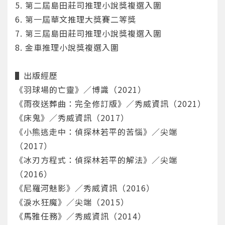
5. 第二屆島田莊司推理小說獎複選入圍
6. 第一屆華文推理大獎賽二等獎
7. 第三屆島田莊司推理小說獎複選入圍
8. 金車推理小說獎複選入圍
▌出版經歷
《羽球場的亡靈》／博識（2021）
《雨夜送葬曲：完全修訂版》／秀威資訊（2021）
《床鬼》／秀威資訊（2017）
《小熊逃走中：偵探林若平的苦惱》／尖端
（2017）
《冰刃方程式：偵探林若平的解法》／尖端
（2016）
您將收到一封Email，請依照信件中的指示重新登
系統偵測到您的帳號重複登入，
點擊下方「確定」將前一位使用者強制登出。
入。
《尼羅河魅影》／秀威資訊（2016）
《淚水狂魔》／尖端（2015）
確定
《馬雅任務》／秀威資訊（2014）