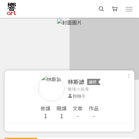
林斯諺
講師
推理小說家
粉絲 0
修課
開課
文章
作品
1
1
-
-