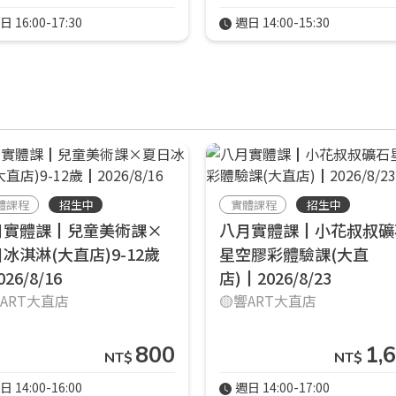
日 16:00-17:30
週日 14:00-15:30
體課程
招生中
實體課程
招生中
月實體課┃兒童美術課×
八月實體課┃小花叔叔礦
冰淇淋(大直店)9-12歲
星空膠彩體驗課(大直
26/8/16
店)┃2026/8/23
響ART大直店
🟡響ART大直店
您將收到一封Email，請依照信件中的指示重新登入。
系統偵測到您的帳號重複登入，
點擊下方「確定」將前一位使用者強制登出。
800
1,
NT$
NT$
確定
日 14:00-16:00
週日 14:00-17:00
重設密碼