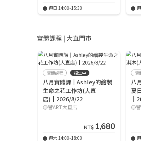
週日 14:00-15:30
週
實體課程 | 大直門市
實體課程
招生中
實
八月實體課┃Ashley的繪製
八
生命之花工作坊(大直
夏日
店)┃2026/8/22
┃20
🟡響ART大直店
🟡
1,680
NT$
週六 14:00-18:00
週