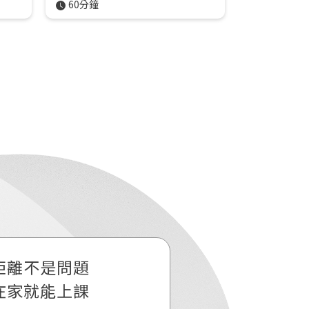
60分鐘
360分鐘
距離不是問題
邀請大家一
在家就能上課
這令人驚嘆