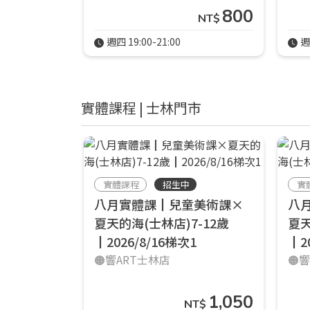
800
NT$
週四 19:00-21:00
週
實體課程 | 士林門市
實體課程
招生中
實
八月實體課┃兒童美術課×
八
夏天的海(士林店)7-12歲
夏天
┃2026/8/16梯次1
┃2
🟠響ART士林店
🟠
1,050
NT$