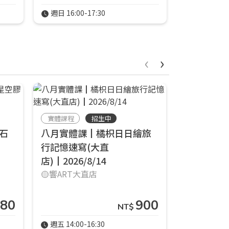
週日 16:00-17:30
週六 14:00-
‹
›
實體課程
招生中
實體課程
石
八月實體課┃橘枳日日繪旅
八月實體
行記憶速寫(大直
行記憶速寫
店)┃2026/8/14
店)┃2026/
🟡響ART大直店
🟡響ART大
680
900
NT$
週五 14:00-16:30
週五 14:00-