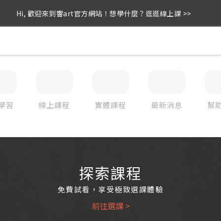
Hi, 歡迎來到響art官方網站！想學什麼？逛逛線上課 >>
學習
線上課程
實體課程
最新消息
幫
探索課程
免費試看，享受極致選課體驗
前往選課 >