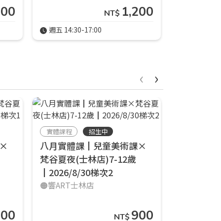
200
1,200
NT$
週五 14:30-17:00
週五 14:30-
‹
›
實體課程
招生中
實體課程
×
八月實體課┃兒童美術課×
八月實體
梵谷夏夜(士林店)7-12歲
插畫課(士林店
┃2026/8/30梯次2
🟠響ART士
🟠響ART士林店
900
900
NT$