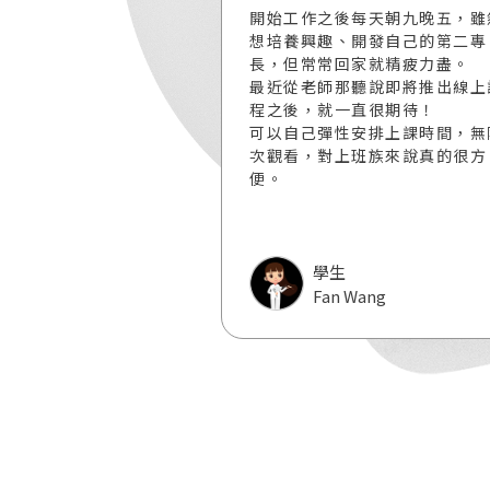
我報名的實體課程因
開始工作之後每天朝九晚五，雖
課了，不知道這樣的
想培養興趣、開發自己的第二專
久，一直蠻擔心課上
長，但常常回家就精疲力盡。
就沒了……後來收到
最近從老師那聽說即將推出線上
的說可以轉成線上課
程之後，就一直很期待！
心防疫。藉由這個機
可以自己彈性安排上課時間，無
試新的學習方式，同
次觀看，對上班族來說真的很方
下的課程資源！
便。
學生
CC
Fan Wang