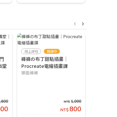
‹
›
線上課程
開課中
線上課程
門
褲褲の布丁甜點插畫｜
【響藝講
6堂
Procreate電繪插畫課
漫漫畫」吧
獴面褲褲
系列線上
陳漢玲
,600
1,000
NT$
000
800
NT$