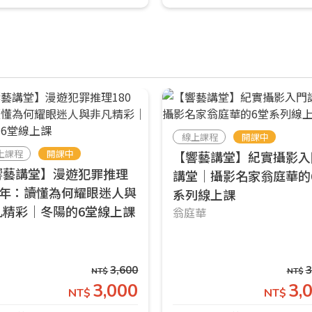
取消
或
或
線上課程
開課中
登入
上課程
開課中
【響藝講堂】紀實攝影入
響藝講堂】漫遊犯罪推理
講堂｜攝影名家翁庭華的
忘記密碼
註冊
80年：讀懂為何耀眼迷人與
系列線上課
凡精彩｜冬陽的6堂線上課
翁庭華
按下註冊即代表你同意我們的
使用者條款
與
隱私權政策
。
陽
3,600
3
NT$
NT$
3,000
3,
NT$
NT$