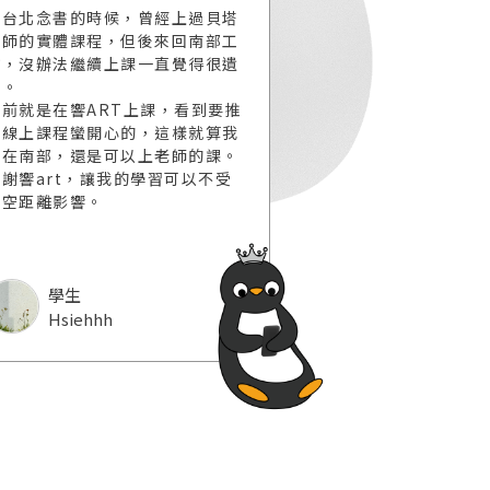
在台北念書的時候，曾經上過貝塔
走過全球五大洲的
老師的實體課程，但後來回南部工
之極的青藏高原與
作，沒辦法繼續上課一直覺得很遺
我感動的生命景象
憾。
「生態藝術」並非
之前就是在響ART上課，看到要推
作，正因如此，我更
出線上課程蠻開心的，這樣就算我
平台所提供的線上
人在南部，還是可以上老師的課。
新的方式與大家分
謝謝響art，讓我的學習可以不受
與創作歷程；邀請
時空距離影響。
講師
學生
楊恩生
Hsiehhh