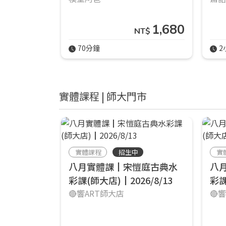
1,680
NT$
70分鐘
2
實體課程 | 師大門市
實體課程
招生中
實
八月實體課┃宋愷庭古典水
八
彩課(師大店)┃2026/8/13
彩課
🔴響ART師大店
🔴