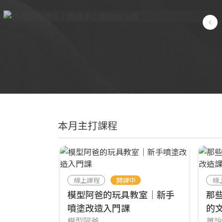
本月主打課程
線上課程
開課中
線
模型阿爸的玩具教室｜新手
那
噴塗改造入門課
的
模型阿爸
蕭詒