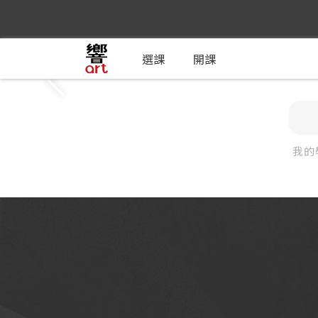
選課
開課
我的