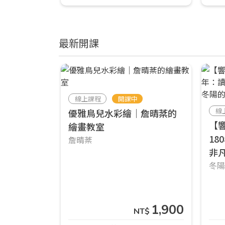
最新開課
線上課程
開課中
線
優雅鳥兒水彩繪｜詹晴棻的
【
繪畫教室
1
詹晴棻
非
冬
1,900
NT$