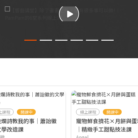
上課程
開課中
線上課程
開課中
些爛詩教我的事｜蕭詒徽
寵物鮮食擠花×月餅與蛋
文學改造課
｜精緻手工甜點技法課
徽
Angel