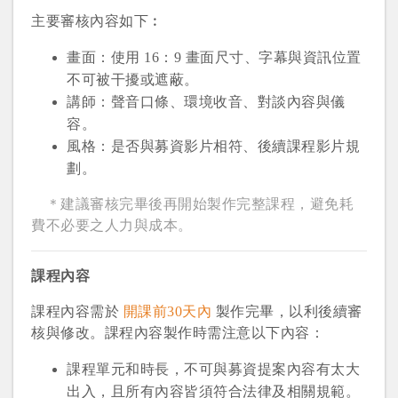
主要審核內容如下︰
畫面：使用 16：9 畫面尺寸、字幕與資訊位置
不可被干擾或遮蔽。
講師：聲音口條、環境收音、對談內容與儀
容。
風格：是否與募資影片相符、後續課程影片規
劃。
＊建議審核完畢後再開始製作完整課程，避免耗
費不必要之人力與成本。
課程內容
您將收到一封Email，請依照信件中的指示重新登
系統偵測到您的帳號重複登入，
點擊下方「確定」將前一位使用者強制登出。
入。
課程內容需於
開課前30天內
製作完畢，以利後續審
核與修改。課程內容製作時需注意以下內容：
確定
課程單元和時長，不可與募資提案內容有太大
出入，且所有內容皆須符合法律及相關規範。
重設密碼
取消