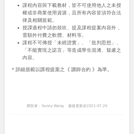
課程內容與下載教材，皆不可使用他人之未授
或
或
權或非商業使用資源，且所有內容皆須符合法
律及相關規範。
授課過程中請勿鼓吹、提及課程提案內容外，
需額外付費之軟體、材料等。
課程不可傳授「未經證實」、「批判思想」、
「不能實現之諾言」等造成學生混淆、疑慮之
登入
內容。
＊詳細規範以課程提案之《 講師合約 》為準。
忘記密碼
註冊
按下註冊即代表你同意我們的
使用者條款
與
隱私權政
策
。
撰寫者：Sunny Wang
最後更新於2021-07-26