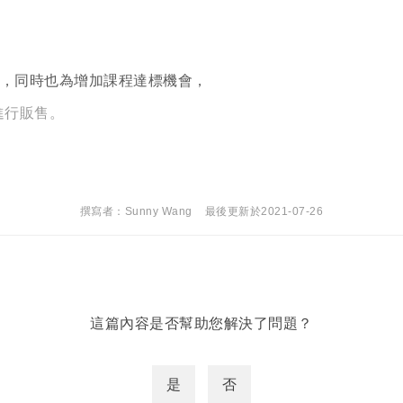
點擊下方「確定」將前一位使用者強制登出。
確定
，同時也為增加課程達標機會，
重設密碼
取消
進行販售。
或
或
撰寫者：Sunny Wang
最後更新於2021-07-26
登入
這篇內容是否幫助您解決了問題？
忘記密碼
註冊
按下註冊即代表你同意我們的
使用者條款
與
隱私權政策
。