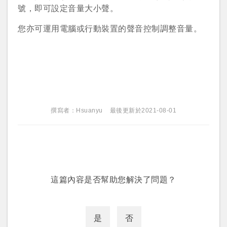
號，即可設定音量大小聲。
您亦可運用電腦或行動裝置的聲音控制調整音量。
撰寫者：Hsuanyu
最後更新於2021-08-01
您將收到一封Email，請依照信件中的指示重新登
系統偵測到您的帳號重複登入，
點擊下方「確定」將前一位使用者強制登出。
入。
確定
這篇內容是否幫助您解決了問題？
重設密碼
取消
或
或